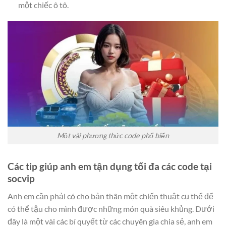
một chiếc ô tô.
Một vài phương thức code phổ biến
Các tip giúp anh em tận dụng tối đa các code tại
socvip
Anh em cần phải có cho bản thân một chiến thuật cụ thể để
có thể tậu cho mình được những món quà siêu khủng. Dưới
đây là một vài các bí quyết từ các chuyên gia chia sẻ, anh em