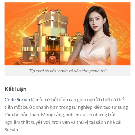
Típ chơi sở hữu code vô vàn cho game thủ
Kết luận
Code Socvip
là một cơ hội đỉnh cao giúp người chơi có thể
tiến một bước nhanh hơn trong sự nghiệp kiến tạo sự sung
túc cho bản thân. Mong rằng, anh em sẽ có những trải
nghiệm thật tuyệt vời, trọn vẹn và thú vị tại sảnh nhà cái
Socvip.