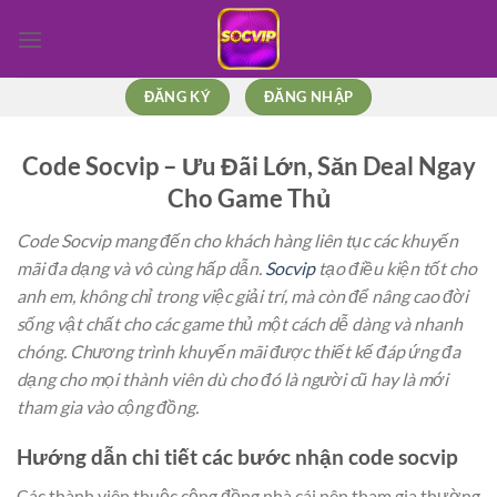
Bỏ
qua
nội
dung
ĐĂNG KÝ
ĐĂNG NHẬP
Code Socvip – Ưu Đãi Lớn, Săn Deal Ngay
Cho Game Thủ
Code Socvip
mang đến cho khách hàng liên tục các khuyến
mãi đa dạng và vô cùng hấp dẫn.
Socvip
tạo điều kiện tốt cho
anh em, không chỉ trong việc giải trí, mà còn để nâng cao đời
sống vật chất cho các game thủ một cách dễ dàng và nhanh
chóng. Chương trình khuyến mãi được thiết kế đáp ứng đa
dạng cho mọi thành viên dù cho đó là người cũ hay là mới
tham gia vào cộng đồng.
Hướng dẫn chi tiết các bước nhận code socvip
Các thành viên thuộc cộng đồng nhà cái nên tham gia thường