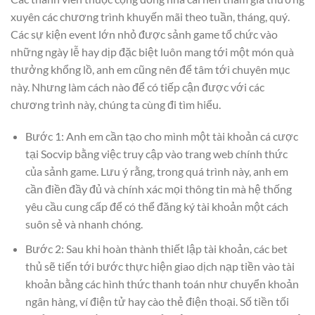
xuyên các chương trình khuyến mãi theo tuần, tháng, quý.
Các sự kiện event lớn nhỏ được sảnh game tổ chức vào
những ngày lễ hay dịp đặc biệt luôn mang tới một món quà
thưởng khổng lồ, anh em cũng nên để tâm tới chuyên mục
này. Nhưng làm cách nào để có tiếp cận được với các
chương trình này, chúng ta cùng đi tìm hiểu.
Bước 1: Anh em cần tạo cho mình một tài khoản cá cược
tại Socvip bằng việc truy cập vào trang web chính thức
của sảnh game. Lưu ý rằng, trong quá trình này, anh em
cần điền đầy đủ và chính xác mọi thông tin mà hệ thống
yêu cầu cung cấp để có thể đăng ký tài khoản một cách
suôn sẻ và nhanh chóng.
Bước 2: Sau khi hoàn thành thiết lập tài khoản, các bet
thủ sẽ tiến tới bước thực hiện giao dịch nạp tiền vào tài
khoản bằng các hình thức thanh toán như chuyển khoản
ngân hàng, ví điện tử hay cào thẻ điện thoại. Số tiền tối