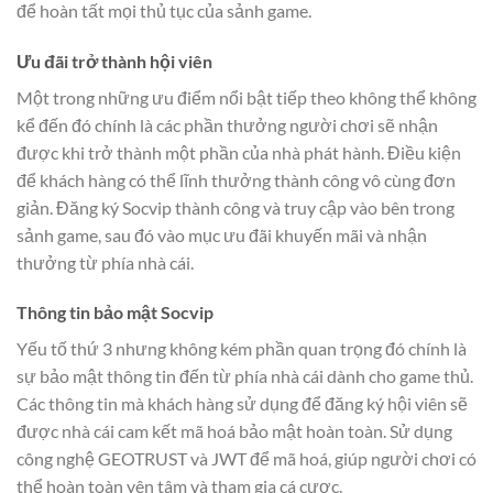
để hoàn tất mọi thủ tục của sảnh game.
Ưu đãi trở thành hội viên
Một trong những ưu điểm nổi bật tiếp theo không thể không
kể đến đó chính là các phần thưởng người chơi sẽ nhận
được khi trở thành một phần của nhà phát hành. Điều kiện
để khách hàng có thể lĩnh thưởng thành công vô cùng đơn
giản.
Đăng ký Socvip
thành công và truy cập vào bên trong
sảnh game, sau đó vào mục ưu đãi khuyến mãi và nhận
thưởng từ phía nhà cái.
Thông tin bảo mật Socvip
Yếu tố thứ 3 nhưng không kém phần quan trọng đó chính là
sự bảo mật thông tin đến từ phía nhà cái dành cho game thủ.
Các thông tin mà khách hàng sử dụng để đăng ký hội viên sẽ
được nhà cái cam kết mã hoá bảo mật hoàn toàn. Sử dụng
công nghệ GEOTRUST và JWT để mã hoá, giúp người chơi có
thể hoàn toàn yên tâm và tham gia cá cược.