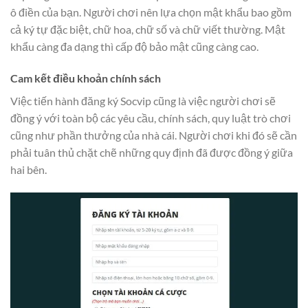
ô điền của bạn. Người chơi nên lựa chọn mật khẩu bao gồm
cả ký tự đặc biệt, chữ hoa, chữ số và chữ viết thường. Mật
khẩu càng đa dạng thì cấp độ bảo mật cũng càng cao.
Cam kết điều khoản chính sách
Việc tiến hành
đăng ký Socvip
cũng là việc người chơi sẽ
đồng ý với toàn bộ các yêu cầu, chính sách, quy luật trò chơi
cũng như phần thưởng của nhà cái. Người chơi khi đó sẽ cần
phải tuân thủ chặt chẽ những quy định đã được đồng ý giữa
hai bên.