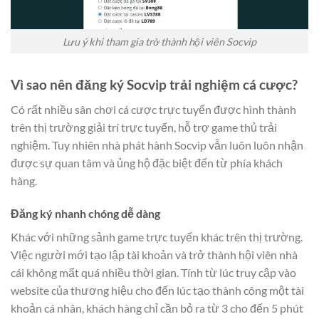
Lưu ý khi tham gia trở thành hội viên Socvip
Vì sao nên đăng ký Socvip trải nghiệm cá cược?
Có rất nhiều sân chơi cá cược trực tuyến được hình thành
trên thị trường giải trí trực tuyến, hỗ trợ game thủ trải
nghiệm. Tuy nhiên nhà phát hành Socvip vẫn luôn luôn nhận
được sự quan tâm và ủng hộ đặc biệt đến từ phía khách
hàng.
Đăng ký nhanh chóng dễ dàng
Khác với những sảnh game trực tuyến khác trên thị trường.
Việc người mới tạo lập tài khoản và trở thành hội viên nhà
cái không mất quá nhiều thời gian. Tính từ lúc truy cập vào
website của thương hiệu cho đến lúc tạo thành công một tài
khoản cá nhân, khách hàng chỉ cần bỏ ra từ 3 cho đến 5 phút