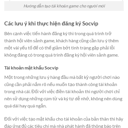
Hướng dẫn tạo tài khoản game cho người mới
Các lưu ý khi thực hiện đăng ký Socvip
Bên cạnh việc tiến hành đăng ký thì trong quá trình trở
thành hội viên sảnh game, khách hàng cũng cần lưu ý thêm
một vài yếu tố để có thể giảm bớt tình trạng gặp phải lỗi
không đáng có trong quá trình đăng ký hội viên sảnh game.
Tài khoản mật khẩu Socvip
Một trong những lưu ý hàng đầu mà bất kỳ người chơi nào
cũng cần phải nắm rõ nếu muốn tạo thành công tài khoản
trong nhà cái. Đối với việc điền tài khoản thì người chơi chỉ
nên sử dụng những cụm từ và ký tự dễ nhớ, không nên dùng
quá dài hay quá ngắn.
Đối với việc tạo mật khẩu cho tài khoản của bản thân thì hãy
đáp ứng đủ các tiêu chí mà nhà phát hành đã thông báo trên