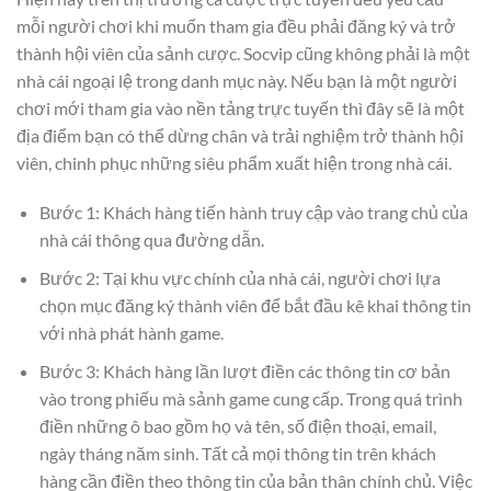
mỗi người chơi khi muốn tham gia đều phải đăng ký và trở
thành hội viên của sảnh cược. Socvip cũng không phải là một
nhà cái ngoại lệ trong danh mục này. Nếu bạn là một người
chơi mới tham gia vào nền tảng trực tuyến thì đây sẽ là một
địa điểm bạn có thể dừng chân và trải nghiệm trở thành hội
viên, chinh phục những siêu phẩm xuất hiện trong nhà cái.
Bước 1: Khách hàng tiến hành truy cập vào trang chủ của
nhà cái thông qua đường dẫn.
Bước 2: Tại khu vực chính của nhà cái, người chơi lựa
chọn mục đăng ký thành viên để bắt đầu kê khai thông tin
với nhà phát hành game.
Bước 3: Khách hàng lần lượt điền các thông tin cơ bản
vào trong phiếu mà sảnh game cung cấp. Trong quá trình
điền những ô bao gồm họ và tên, số điện thoại, email,
ngày tháng năm sinh. Tất cả mọi thông tin trên khách
hàng cần điền theo thông tin của bản thân chính chủ. Việc