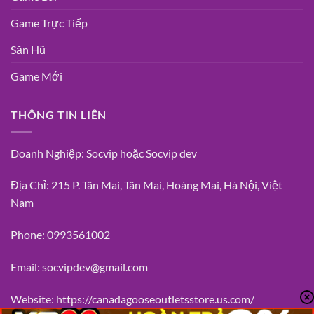
Game Trực Tiếp
Săn Hũ
Game Mới
THÔNG TIN LIÊN
Doanh Nghiệp: Socvip hoặc Socvip dev
Địa Chỉ: 215 P. Tân Mai, Tân Mai, Hoàng Mai, Hà Nội, Việt
Nam
Phone: 0993561002
Email:
socvipdev@gmail.com
Website: https://canadagooseoutletsstore.us.com/