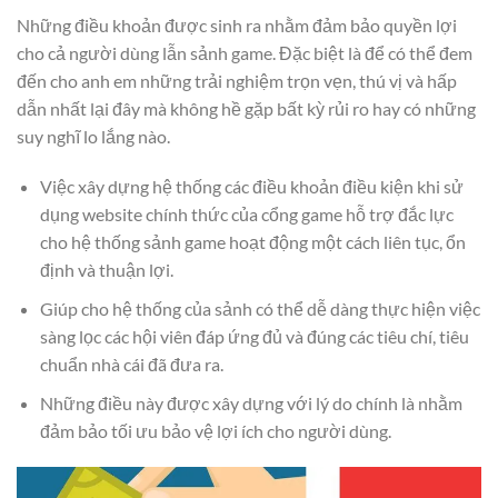
Những điều khoản được sinh ra nhằm đảm bảo quyền lợi
cho cả người dùng lẫn sảnh game. Đặc biệt là để có thể đem
đến cho anh em những trải nghiệm trọn vẹn, thú vị và hấp
dẫn nhất lại đây mà không hề gặp bất kỳ rủi ro hay có những
suy nghĩ lo lắng nào.
Việc xây dựng hệ thống các điều khoản điều kiện khi sử
dụng website chính thức của cổng game hỗ trợ đắc lực
cho hệ thống sảnh game hoạt động một cách liên tục, ổn
định và thuận lợi.
Giúp cho hệ thống của sảnh có thể dễ dàng thực hiện việc
sàng lọc các hội viên đáp ứng đủ và đúng các tiêu chí, tiêu
chuẩn nhà cái đã đưa ra.
Những điều này được xây dựng với lý do chính là nhằm
đảm bảo tối ưu bảo vệ lợi ích cho người dùng.