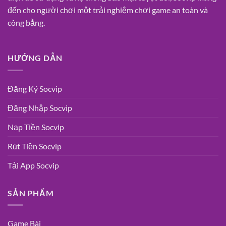
đến cho người chơi một trải nghiệm chơi game an toàn và
công bằng.
HƯỚNG DẪN
Đăng Ký Socvip
Đăng Nhập Socvip
Nạp Tiền Socvip
Rút Tiền Socvip
Tải App Socvip
SẢN PHẨM
Game Bài