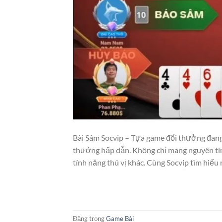
Bài Sâm Socvip – Tựa game đổi thưởng đang 
thưởng hấp dẫn. Không chỉ mang nguyên tin
tính năng thú vị khác. Cùng Socvip tìm hiểu 
Đăng trong
Game Bài