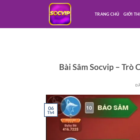
Bỏ
qua
TRANG CHỦ
GIỚI TH
nội
dung
Bài Sâm Socvip – Trò
Đ
06
Th4