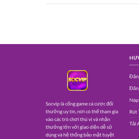
HƯ
Đăng
Đăn
Nạp 
Socvip là cổng game cá cược đổi
thưởng uy tín, nơi có thể tham gia
Rút 
vào các trò chơi thú vị và nhận
Tải 
thưởng lớn với giao diện dễ sử
dụng và hệ thống bảo mật tuyệt