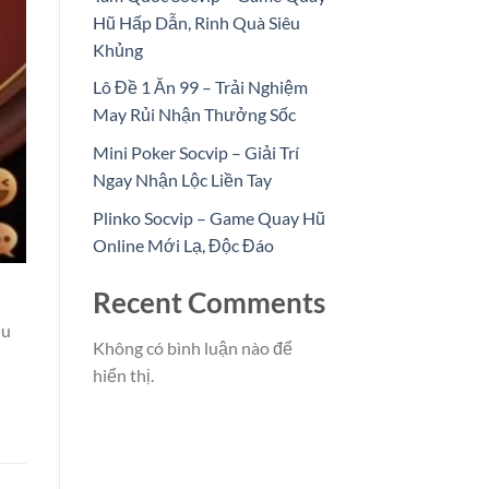
Hũ Hấp Dẫn, Rinh Quà Siêu
Khủng
Lô Đề 1 Ăn 99 – Trải Nghiệm
May Rủi Nhận Thưởng Sốc
Mini Poker Socvip – Giải Trí
Ngay Nhận Lộc Liền Tay
Plinko Socvip – Game Quay Hũ
Online Mới Lạ, Độc Đáo
Recent Comments
ều
Không có bình luận nào để
hiển thị.