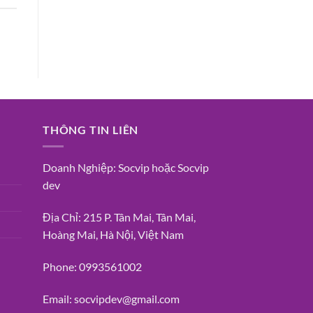
THÔNG TIN LIÊN
Doanh Nghiệp: Socvip hoặc Socvip
dev
Địa Chỉ: 215 P. Tân Mai, Tân Mai,
Hoàng Mai, Hà Nội, Việt Nam
Phone: 0993561002
Email:
socvipdev@gmail.com