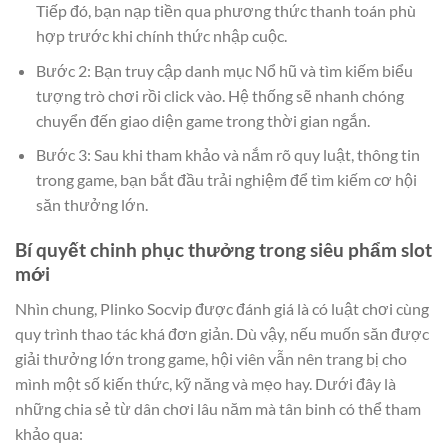
Tiếp đó, bạn nạp tiền qua phương thức thanh toán phù
hợp trước khi chính thức nhập cuộc.
Bước 2: Bạn truy cập danh mục Nổ hũ và tìm kiếm biểu
tượng trò chơi rồi click vào. Hệ thống sẽ nhanh chóng
chuyển đến giao diện game trong thời gian ngắn.
Bước 3: Sau khi tham khảo và nắm rõ quy luật, thông tin
trong game, bạn bắt đầu trải nghiệm để tìm kiếm cơ hội
săn thưởng lớn.
Bí quyết chinh phục thưởng trong siêu phẩm slot
mới
Nhìn chung,
Plinko Socvip
được đánh giá là có luật chơi cùng
quy trình thao tác khá đơn giản. Dù vậy, nếu muốn săn được
giải thưởng lớn trong game, hội viên vẫn nên trang bị cho
mình một số kiến thức, kỹ năng và mẹo hay. Dưới đây là
những chia sẻ từ dân chơi lâu năm mà tân binh có thể tham
khảo qua: