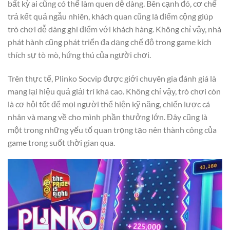
bất kỳ ai cũng có thể làm quen dễ dàng. Bên cạnh đó, cơ chế
trả kết quả ngẫu nhiên, khách quan cũng là điểm cộng giúp
trò chơi dễ dàng ghi điểm với khách hàng. Không chỉ vậy, nhà
phát hành cũng phát triển đa dạng chế độ trong game kích
thích sự tò mò, hứng thú của người chơi.
Trên thực tế,
Plinko Socvip
được giới chuyên gia đánh giá là
mang lại hiệu quả giải trí khá cao. Không chỉ vậy, trò chơi còn
là cơ hội tốt để mọi người thể hiện kỹ năng, chiến lược cá
nhân và mang về cho mình phần thưởng lớn. Đây cũng là
một trong những yếu tố quan trọng tạo nên thành công của
game trong suốt thời gian qua.