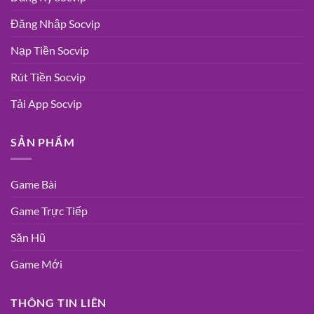
Đăng Nhập Socvip
Nạp Tiền Socvip
Rút Tiền Socvip
Tải App Socvip
SẢN PHẨM
Game Bài
Game Trực Tiếp
Săn Hũ
Game Mới
THÔNG TIN LIÊN