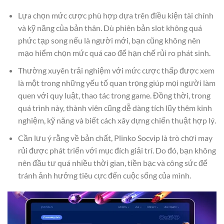
Lựa chọn mức cược phù hợp dựa trên điều kiện tài chính
và kỹ năng của bản thân. Dù phiên bản slot không quá
phức tạp song nếu là người mới, bạn cũng không nên
mạo hiểm chọn mức quá cao để hạn chế rủi ro phát sinh.
Thường xuyên trải nghiệm với mức cược thấp được xem
là một trong những yếu tố quan trọng giúp mọi người làm
quen với quy luật, thao tác trong game. Đồng thời, trong
quá trình này, thành viên cũng dễ dàng tích lũy thêm kinh
nghiệm, kỹ năng và biết cách xây dựng chiến thuật hợp lý.
Cần lưu ý rằng về bản chất,
Plinko Socvip
là trò chơi may
rủi được phát triển với mục đích giải trí. Do đó, bạn không
nên đầu tư quá nhiều thời gian, tiền bạc và công sức để
tránh ảnh hưởng tiêu cực đến cuộc sống của mình.