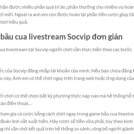
 nhận được nhiều phần quà tri ân, phần thưởng cho nhiệm vụ hoà
i mới. Ngoài ra anh em còn được hoàn lại phần tiền cược giúp t
hơi hiệu quả.
bầu cua livestream Socvip đơn giản
ua livestream tại Socvip người chơi cần thực hiện theo các bước
ức của Socvip đăng nhập tài khoản của mình. Nếu bạn chưa đăng 
u này. Anh em có thể chơi ngay trên trang web hoặc ứng dụng của
ời chơi có thể chọn bất kỳ phương thức nạp nào mà hệ thống hỗ 
 cào điện thoại…
 tham gia cá cược bằng cách chơi ngay trong game bầu cua livestr
đoán linh vật xuất hiện. Hãy cược số tiền vừa phải, tùy theo kinh
g chỉ cần chờ kết quả trên hệ thống so sánh, công bố người giành