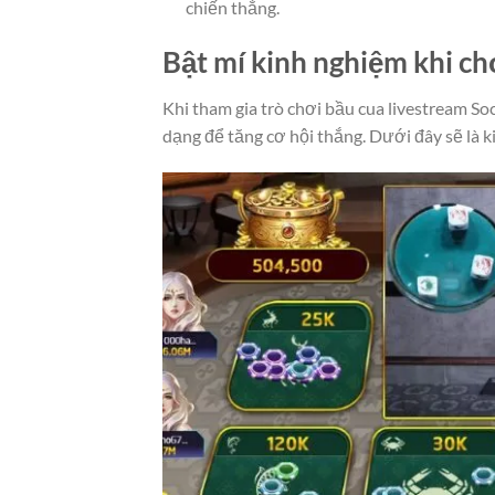
chiến thắng.
Bật mí kinh nghiệm khi ch
Khi tham gia trò chơi bầu cua livestream So
dạng để tăng cơ hội thắng. Dưới đây sẽ là 