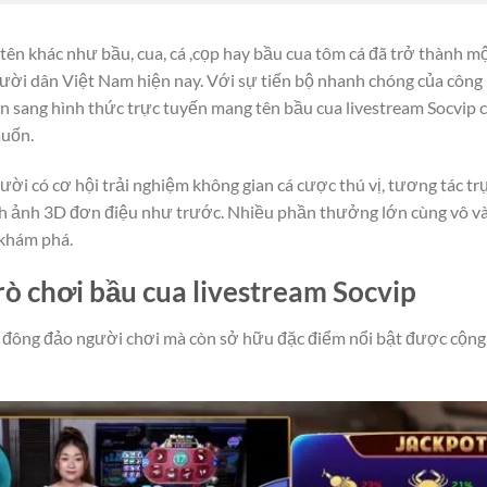
 tên khác như bầu, cua, cá ,cọp hay bầu cua tôm cá đã trở thành m
ười dân Việt Nam hiện nay. Với sự tiến bộ nhanh chóng của công
ển sang hình thức trực tuyến mang tên bầu cua livestream Socvip 
muốn.
ời có cơ hội trải nghiệm không gian cá cược thú vị, tương tác tr
hình ảnh 3D đơn điệu như trước. Nhiều phần thưởng lớn cùng vô v
 khám phá.
ò chơi bầu cua livestream Socvip
 đông đảo người chơi mà còn sở hữu đặc điểm nổi bật được cộng