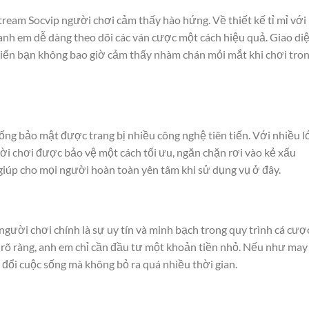
stream Socvip người chơi cảm thấy hào hứng. Về thiết kế tỉ mỉ với
 anh em dễ dàng theo dõi các ván cược một cách hiệu quả. Giao di
hiến bạn không bao giờ cảm thấy nhàm chán mỏi mắt khi chơi tro
ống bảo mật được trang bị nhiều công nghệ tiên tiến. Với nhiều l
ười chơi được bảo vệ một cách tối ưu, ngăn chặn rơi vào kẻ xấu
 giúp cho mọi người hoàn toàn yên tâm khi sử dụng vụ ở đây.
gười chơi chính là sự uy tín và minh bạch trong quy trình cá cượ
 rõ ràng, anh em chỉ cần đầu tư một khoản tiền nhỏ. Nếu như may
ổi cuộc sống mà không bỏ ra quá nhiều thời gian.