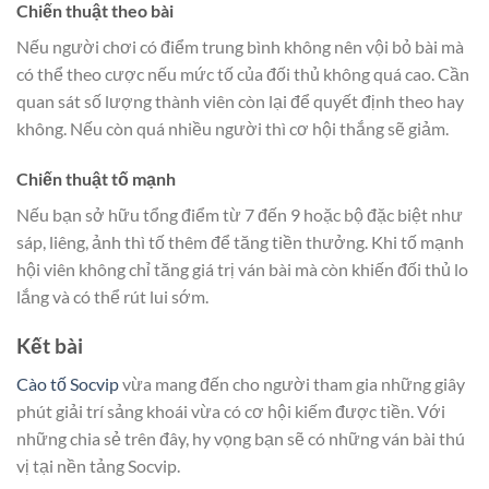
Chiến thuật theo bài
Nếu người chơi có điểm trung bình không nên vội bỏ bài mà
có thể theo cược nếu mức tố của đối thủ không quá cao. Cần
quan sát số lượng thành viên còn lại để quyết định theo hay
không. Nếu còn quá nhiều người thì cơ hội thắng sẽ giảm.
Chiến thuật tố mạnh
Nếu bạn sở hữu tổng điểm từ 7 đến 9 hoặc bộ đặc biệt như
sáp, liêng, ảnh thì tố thêm để tăng tiền thưởng. Khi tố mạnh
hội viên không chỉ tăng giá trị ván bài mà còn khiến đối thủ lo
lắng và có thể rút lui sớm.
Kết bài
Cào tố Socvip
vừa mang đến cho người tham gia những giây
phút giải trí sảng khoái vừa có cơ hội kiếm được tiền. Với
những chia sẻ trên đây, hy vọng bạn sẽ có những ván bài thú
vị tại nền tảng Socvip.