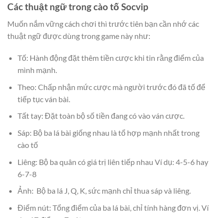
Các thuật ngữ trong cào tố Socvip
Muốn nắm vững cách chơi thì trước tiên bạn cần nhớ các
thuật ngữ được dùng trong game này như:
Tố: Hành động đặt thêm tiền cược khi tin rằng điểm của
mình mạnh.
Theo: Chấp nhận mức cược mà người trước đó đã tố để
tiếp tục ván bài.
Tất tay: Đặt toàn bộ số tiền đang có vào ván cược.
Sáp: Bộ ba lá bài giống nhau là tổ hợp mạnh nhất trong
cào tố
Liêng: Bộ ba quân có giá trị liên tiếp nhau Ví dụ: 4-5-6 hay
6-7-8
Ảnh: Bộ ba lá J, Q, K, sức mạnh chỉ thua sáp và liêng.
Điểm nút: Tổng điểm của ba lá bài, chỉ tính hàng đơn vị. Ví