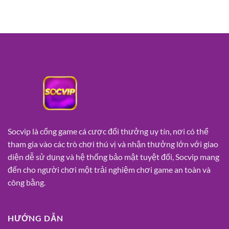
Socvip là cổng game cá cược đổi thưởng uy tín, nơi có thể
tham gia vào các trò chơi thú vị và nhận thưởng lớn với giao
diện dễ sử dụng và hệ thống bảo mật tuyệt đối, Socvip mang
đến cho người chơi một trải nghiệm chơi game an toàn và
công bằng.
HƯỚNG DẪN