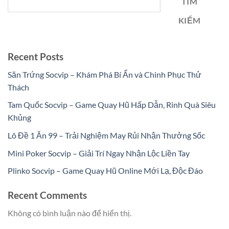
TÌM
KIẾM
Recent Posts
Săn Trứng Socvip – Khám Phá Bí Ẩn và Chinh Phục Thử
Thách
Tam Quốc Socvip – Game Quay Hũ Hấp Dẫn, Rinh Quà Siêu
Khủng
Lô Đề 1 Ăn 99 – Trải Nghiệm May Rủi Nhận Thưởng Sốc
Mini Poker Socvip – Giải Trí Ngay Nhận Lộc Liền Tay
Plinko Socvip – Game Quay Hũ Online Mới Lạ, Độc Đáo
Recent Comments
Không có bình luận nào để hiển thị.