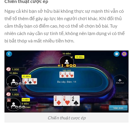
Chiến thuật cược ép
Ngay cả khi bạn sở hữu bài không thực sự mạnh thì vẫn có
thể tố thêm để gây áp lực lên người chơi khác. Khi đối thủ
cảm thấy bạn có điểm cao, họ có thể sẽ chọn bỏ bài. Tuy
nhiên cách này cần sự tinh tế, không nên lạm dụng vì có thể
bị bắt thóp và mất nhiều tiền hơn.
Chiến thuật cược ép