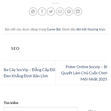
Bài viết này được đăng trong
Game Bài
. Đánh dấu
liên kết thường trực
.
SEO
Poker Online Socvip – Bí
Ba Cây SocVip – Đẳng Cấp Đỏ
Quyết Làm Chủ Cuộc Chơi
Đen Khẳng Định Bản Lĩnh
Mới Nhất 2025
Tìm kiếm