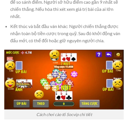
để so sánh điểm. Người sở hữu điểm cao gần 9 nhất sẽ
chiến thắng. Nếu hòa thì xét xem giá trị bài của ai lớn
nhất.
Kết thúc và bắt đầu ván khác: Người chiến thắng được
nhận toàn bộ tiền cược trong quỹ. Sau đó khởi động ván
đấu mới, có thể đổi hoặc giữ nguyên người chia.
Cách chơi cào tố Socvip chi tiết