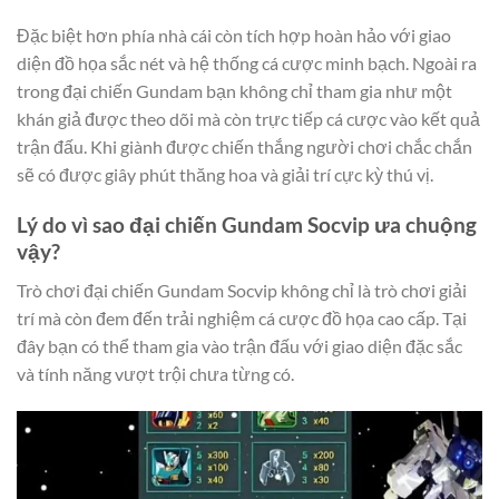
Đặc biệt hơn phía nhà cái còn tích hợp hoàn hảo với giao
diện đồ họa sắc nét và hệ thống cá cược minh bạch. Ngoài ra
trong đại chiến Gundam bạn không chỉ tham gia như một
khán giả được theo dõi mà còn trực tiếp cá cược vào kết quả
trận đấu. Khi giành được chiến thắng người chơi chắc chắn
sẽ có được giây phút thăng hoa và giải trí cực kỳ thú vị.
Lý do vì sao đại chiến Gundam Socvip ưa chuộng
vậy?
Trò chơi đại chiến Gundam Socvip không chỉ là trò chơi giải
trí mà còn đem đến trải nghiệm cá cược đồ họa cao cấp. Tại
đây bạn có thể tham gia vào trận đấu với giao diện đặc sắc
và tính năng vượt trội chưa từng có.