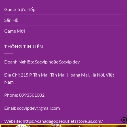
Game Trực Tiếp
Săn Hũ
Game Mới
THÔNG TIN LIÊN
Doanh Nghiệp: Socvip hoặc Socvip dev
Địa Chỉ: 215 P. Tân Mai, Tân Mai, Hoàng Mai, Hà Nội, Việt
Nam
Phone: 0993561002
Email:
socvipdev@gmail.com
Website: https://canadagooseoutletsstore.us.com/