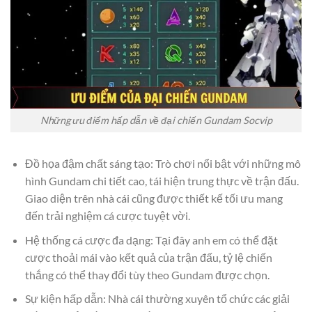
Những ưu điểm hấp dẫn về đại chiến Gundam Socvip
Đồ họa đậm chất sáng tạo: Trò chơi nổi bật với những mô
hình Gundam chi tiết cao, tái hiện trung thực về trận đấu.
Giao diện trên nhà cái cũng được thiết kế tối ưu mang
đến trải nghiệm cá cược tuyệt vời.
Hệ thống cá cược đa dạng: Tại đây anh em có thể đặt
cược thoải mái vào kết quả của trận đấu, tỷ lệ chiến
thắng có thể thay đổi tùy theo Gundam được chọn.
Sự kiện hấp dẫn: Nhà cái thường xuyên tổ chức các giải