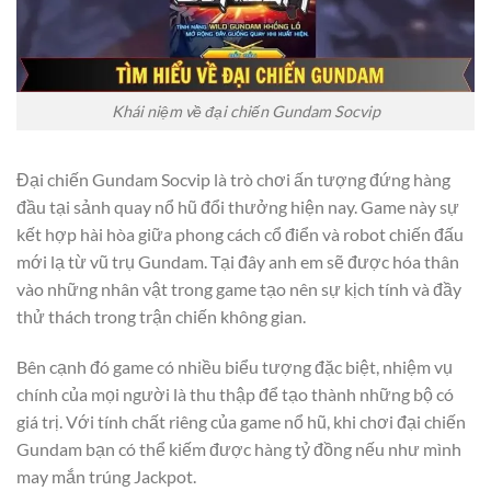
Khái niệm về đại chiến Gundam Socvip
Đại chiến Gundam Socvip là trò chơi ấn tượng đứng hàng
đầu tại sảnh quay nổ hũ đổi thưởng hiện nay. Game này sự
kết hợp hài hòa giữa phong cách cổ điển và robot chiến đấu
mới lạ từ vũ trụ Gundam. Tại đây anh em sẽ được hóa thân
vào những nhân vật trong game tạo nên sự kịch tính và đầy
thử thách trong trận chiến không gian.
Bên cạnh đó game có nhiều biểu tượng đặc biệt, nhiệm vụ
chính của mọi người là thu thập để tạo thành những bộ có
giá trị. Với tính chất riêng của game nổ hũ, khi chơi đại chiến
Gundam bạn có thể kiếm được hàng tỷ đồng nếu như mình
may mắn trúng Jackpot.