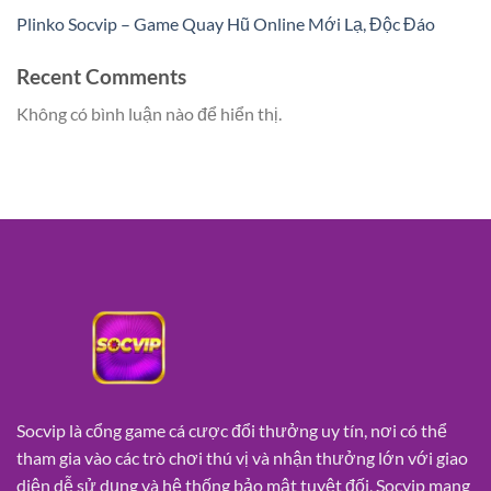
Plinko Socvip – Game Quay Hũ Online Mới Lạ, Độc Đáo
Recent Comments
Không có bình luận nào để hiển thị.
Socvip là cổng game cá cược đổi thưởng uy tín, nơi có thể
tham gia vào các trò chơi thú vị và nhận thưởng lớn với giao
diện dễ sử dụng và hệ thống bảo mật tuyệt đối, Socvip mang