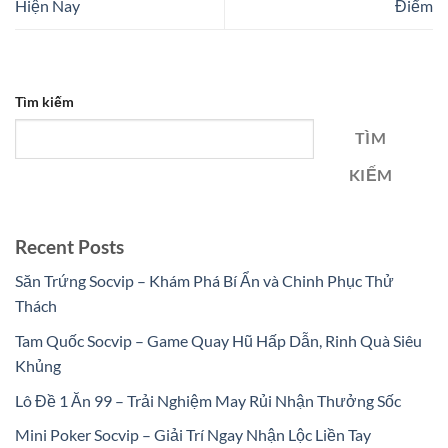
Hiện Nay
Điểm
Tìm kiếm
TÌM
KIẾM
Recent Posts
Săn Trứng Socvip – Khám Phá Bí Ẩn và Chinh Phục Thử
Thách
Tam Quốc Socvip – Game Quay Hũ Hấp Dẫn, Rinh Quà Siêu
Khủng
Lô Đề 1 Ăn 99 – Trải Nghiệm May Rủi Nhận Thưởng Sốc
Mini Poker Socvip – Giải Trí Ngay Nhận Lộc Liền Tay